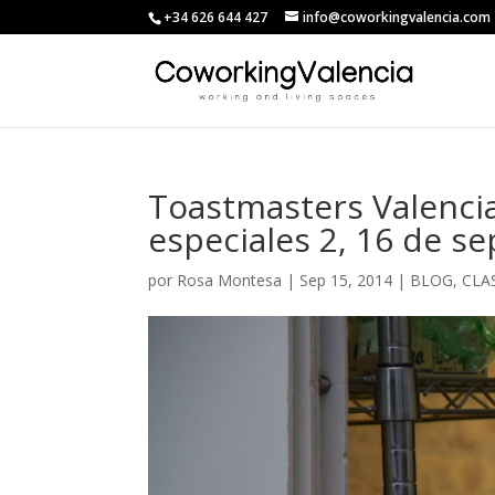
+34 626 644 427
info@coworkingvalencia.com
Toastmasters Valenci
especiales 2, 16 de s
por
Rosa Montesa
|
Sep 15, 2014
|
BLOG
,
CLA