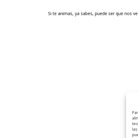
Si te animas, ya sabes, puede ser que nos 
Par
alm
tec
las
pue