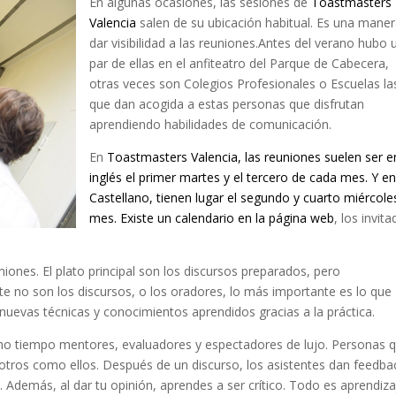
En algunas ocasiones, las sesiones de
Toastmasters
Valencia
salen de su ubicación habitual. Es una mane
dar visibilidad a las reuniones.Antes del verano hubo 
par de ellas en el anfiteatro del Parque de Cabecera,
otras veces son Colegios Profesionales o Escuelas la
que dan acogida a estas personas que disfrutan
aprendiendo habilidades de comunicación.
En
Toastmasters Valencia, las reuniones suelen ser e
inglés el primer martes y el tercero de cada mes. Y e
Castellano, tienen lugar el segundo y cuarto miércole
mes. Existe un calendario en la página web
, los invit
ones. El plato principal son los discursos preparados, pero
e no son los discursos, o los oradores, lo más importante es lo que
 nuevas técnicas y conocimientos aprendidos gracias a la práctica.
o tiempo mentores, evaluadores y espectadores de lujo. Personas 
otros como ellos. Después de un discurso, los asistentes dan feedba
 Además, al dar tu opinión, aprendes a ser crítico. Todo es aprendiza