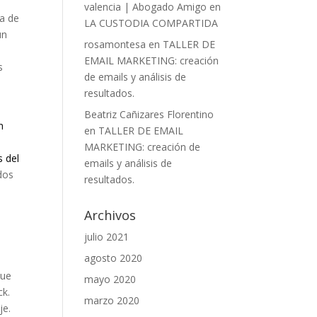
valencia | Abogado Amigo
en
ra de
LA CUSTODIA COMPARTIDA
un
rosamontesa
en
TALLER DE
EMAIL MARKETING: creación
s
de emails y análisis de
resultados.
Beatriz Cañizares Florentino
n
en
TALLER DE EMAIL
n
MARKETING: creación de
s del
emails y análisis de
ados
resultados.
Archivos
julio 2021
agosto 2020
que
mayo 2020
ck.
marzo 2020
je.