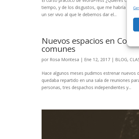
El curso práctico de WordPress ¿Quieres crear 
tiempo, y de los disgustos, que me habría ahorr
Ges
un ser vivo al que le debemos dar el...
Nuevos espacios en Cowork
comunes
por
Rosa Montesa
|
Ene 12, 2017
|
BLOG
,
CLA
Hace algunos meses pudimos estrenar nuevos d
quedaba repartido en una sala de reuniones par
personas, tres despachos independientes y...