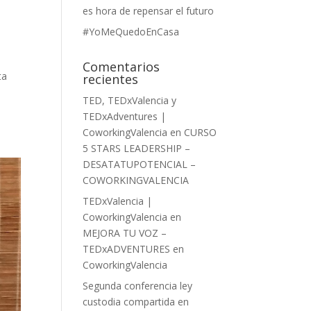
es hora de repensar el futuro
#YoMeQuedoEnCasa
Comentarios
ta
recientes
TED, TEDxValencia y
TEDxAdventures |
CoworkingValencia
en
CURSO
5 STARS LEADERSHIP –
DESATATUPOTENCIAL –
COWORKINGVALENCIA
TEDxValencia |
CoworkingValencia
en
MEJORA TU VOZ –
TEDxADVENTURES en
CoworkingValencia
Segunda conferencia ley
custodia compartida en