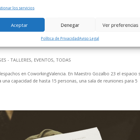
tu página web en 4 semanas? Mirando hacia atrás, me doy cuenta del
ado si hubiera hecho un curso como este. Internet es como si fuera
tionar los servicios
Aceptar
Denegar
Ver preferencias
ingValencia: salas, despachos y zon
Política de Privacidad
Aviso Legal
SES - TALLERES
,
EVENTOS
,
TODAS
espachos en CoworkingValencia. En Maestro Gozalbo 23 el espacio 
a una capacidad de hasta 15 personas, una sala de reuniones para 5