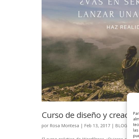
Curso de diseño y creació
Par
alm
tec
por
Rosa Montesa
|
Feb 13, 2017
|
BLOG
,
CLA
las
pue