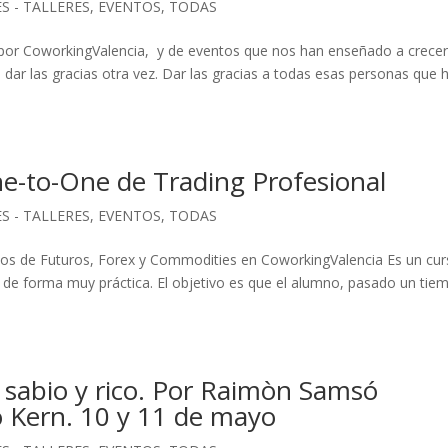
S - TALLERES
,
EVENTOS
,
TODAS
or CoworkingValencia, y de eventos que nos han enseñado a crecer
ar las gracias otra vez. Dar las gracias a todas esas personas que 
e-to-One de Trading Profesional
S - TALLERES
,
EVENTOS
,
TODAS
cados de Futuros, Forex y Commodities en CoworkingValencia Es un cu
g, de forma muy práctica. El objetivo es que el alumno, pasado un tie
e, sabio y rico. Por Raimòn Samsó
o Kern. 10 y 11 de mayo