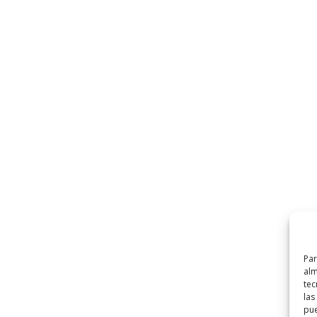
Par
alm
tec
las
pue