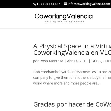
+34 626 644 427
info@coworkingvalencia.com
A Physical Space in a Virt
CoworkingValencia en VL
por
Rosa Montesa
|
Abr 14, 2013
|
BLOG
,
TOD
Bob Yarehambobyareham@vlcnews.es 14 abr 201
company to give them one; others study the mar
world where more and more people are...
Gracias por hacer de CoWo