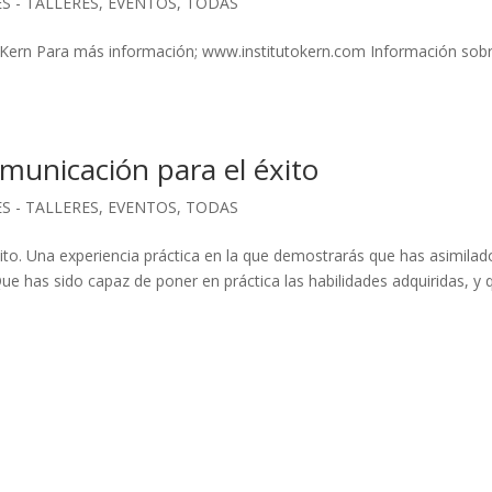
S - TALLERES
,
EVENTOS
,
TODAS
tuto Kern Para más información; www.institutokern.com Información sobr
municación para el éxito
S - TALLERES
,
EVENTOS
,
TODAS
to. Una experiencia práctica en la que demostrarás que has asimilad
Que has sido capaz de poner en práctica las habilidades adquiridas, y 