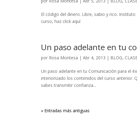
por
Rosa Montesa
|
Abr 5, 2013
|
BLOG
,
CLASE
El código del dinero. Libre, sabio y rico. Insti
curso, haz click aquí
Un paso adelante en tu co
por
Rosa Montesa
|
Abr 4, 2013
|
BLOG
,
CLASE
Un paso adelante en tu Comunicación para el éxi
interiorizado los contenidos del curso anterior. 
sabes transmitir confianza...
« Entradas más antiguas