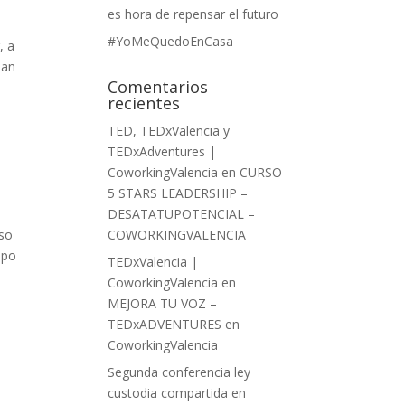
es hora de repensar el futuro
#YoMeQuedoEnCasa
, a
han
Comentarios
recientes
TED, TEDxValencia y
TEDxAdventures |
CoworkingValencia
en
CURSO
5 STARS LEADERSHIP –
DESATATUPOTENCIAL –
rso
COWORKINGVALENCIA
mpo
TEDxValencia |
CoworkingValencia
en
MEJORA TU VOZ –
TEDxADVENTURES en
CoworkingValencia
Segunda conferencia ley
custodia compartida en