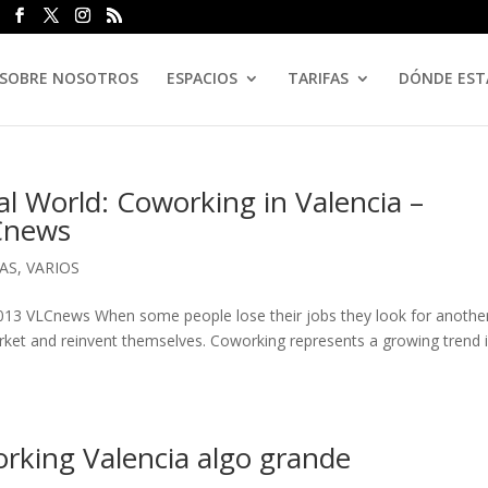
SOBRE NOSOTROS
ESPACIOS
TARIFAS
DÓNDE ES
ual World: Coworking in Valencia –
Cnews
AS
,
VARIOS
3 VLCnews When some people lose their jobs they look for anothe
ket and reinvent themselves. Coworking represents a growing trend 
rking Valencia algo grande