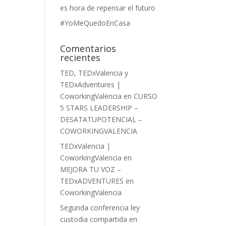
es hora de repensar el futuro
#YoMeQuedoEnCasa
Comentarios
recientes
TED, TEDxValencia y
TEDxAdventures |
CoworkingValencia
en
CURSO
5 STARS LEADERSHIP –
DESATATUPOTENCIAL –
COWORKINGVALENCIA
TEDxValencia |
CoworkingValencia
en
MEJORA TU VOZ –
TEDxADVENTURES en
CoworkingValencia
Segunda conferencia ley
custodia compartida en