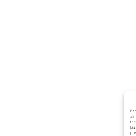
Par
alm
tec
las
pue