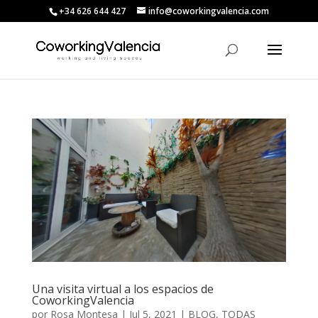
+34 626 644 427
info@coworkingvalencia.com
Una visita virtual a los espacios de
CoworkingValencia
por
Rosa Montesa
|
Jul 5, 2021
|
BLOG
,
TODAS