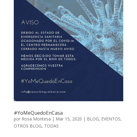
#YoMeQuedoEnCasa
por
Rosa Montesa
|
Mar 15, 2020
|
BLOG
,
EVENTOS
,
OTROS BLOG
,
TODAS