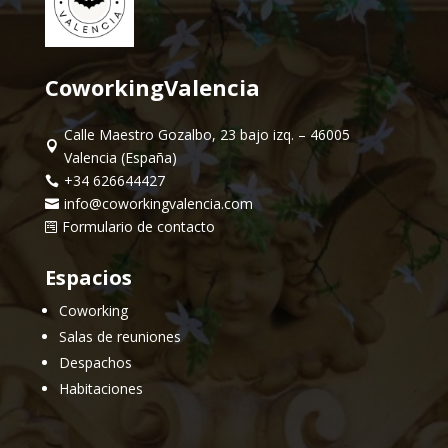
CoworkingValencia
Calle Maestro Gozalbo, 23 bajo izq. – 46005

Valencia (España)
+34 626644427

info@coworkingvalencia.com

Formulario de contacto

Espacios
Coworking
Salas de reuniones
Despachos
Habitaciones