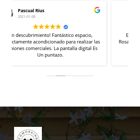
Gabriel Goldszier
2020-12-09
Excelente lugar con ubicación perfecta.
as
Rosa lo haces todo impresionante donde uno
s
se siente muy cómodo