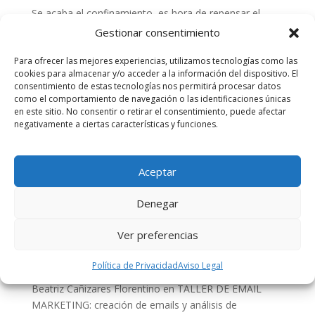
Se acaba el confinamiento, es hora de repensar el
futuro
Gestionar consentimiento
#YoMeQuedoEnCasa
Para ofrecer las mejores experiencias, utilizamos tecnologías como las
cookies para almacenar y/o acceder a la información del dispositivo. El
Comentarios recientes
consentimiento de estas tecnologías nos permitirá procesar datos
como el comportamiento de navegación o las identificaciones únicas
TED, TEDxValencia y TEDxAdventures |
en este sitio. No consentir o retirar el consentimiento, puede afectar
CoworkingValencia
en
CURSO 5 STARS LEADERSHIP –
negativamente a ciertas características y funciones.
DESATATUPOTENCIAL – COWORKINGVALENCIA
TEDxValencia | CoworkingValencia
en
MEJORA TU
Aceptar
VOZ – TEDxADVENTURES en CoworkingValencia
Segunda conferencia ley custodia compartida en
Denegar
valencia | Abogado Amigo
en
LA CUSTODIA
COMPARTIDA
Ver preferencias
rosamontesa
en
TALLER DE EMAIL MARKETING:
Política de Privacidad
Aviso Legal
creación de emails y análisis de resultados.
Beatriz Cañizares Florentino
en
TALLER DE EMAIL
MARKETING: creación de emails y análisis de