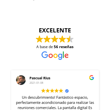
EXCELENTE
A base de
56 reseñas
s
Gabriel Goldszier
2020-12-09
to! Fantástico espacio,
Excelente lugar con ubicac
dicionado para realizar las
Rosa lo haces todo impresio
les. La pantalla digital Es
se siente muy có