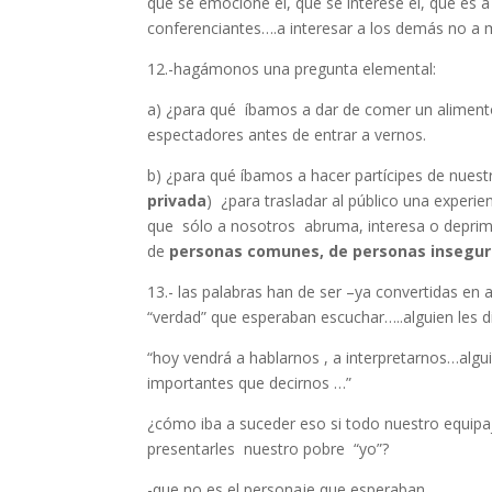
que se emocione él, que se interese él, que es
conferenciantes….a interesar a los demás no a m
12.-hagámonos una pregunta elemental:
a) ¿para qué íbamos a dar de comer un alimento 
espectadores antes de entrar a vernos.
b) ¿para qué íbamos a hacer partícipes de nues
privada
) ¿para trasladar al público una experie
que sólo a nosotros abruma, interesa o deprim
de
personas comunes, de personas insegur
13.- las palabras han de ser –ya convertidas en 
“verdad” que esperaban escuchar…..alguien les di
“hoy vendrá a hablarnos , a interpretarnos…algu
importantes que decirnos …”
¿cómo iba a suceder eso si todo nuestro equip
presentarles nuestro pobre “yo”?
-que no es el personaje que esperaban