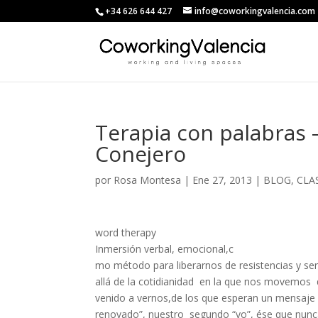
+34 626 644 427
info@coworkingvalencia.com
Terapia con palabras
Conejero
por
Rosa Montesa
|
Ene 27, 2013
|
BLOG
,
CLA
word therapy
Inmersión verbal, emocional,c
mo método para liberarnos de resistencias y ser
allá de la cotidianidad en la que nos movemos 
venido a vernos,de los que esperan un mensaje
renovado”, nuestro segundo “yo”, ése que nunc