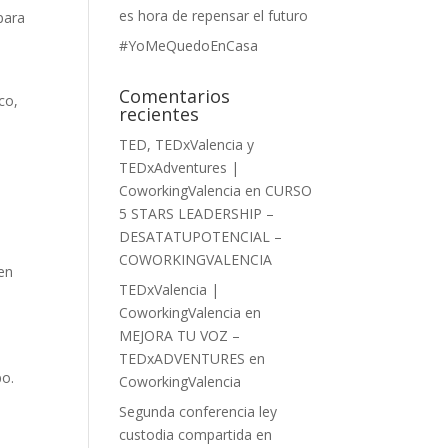
es hora de repensar el futuro
para
#YoMeQuedoEnCasa
Comentarios
co,
recientes
TED, TEDxValencia y
TEDxAdventures |
CoworkingValencia
en
CURSO
5 STARS LEADERSHIP –
DESATATUPOTENCIAL –
COWORKINGVALENCIA
 en
TEDxValencia |
CoworkingValencia
en
MEJORA TU VOZ –
TEDxADVENTURES en
po.
CoworkingValencia
Segunda conferencia ley
custodia compartida en