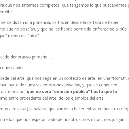
ará que nos sintamos completos, que tengamos lo que buscábamos 
ermite.
amente dictan una ponencia, lo hacen desde la certeza de haber
nte que no poseían, y que no les habría permitido enfrentarse al públi
que” miedo escénico”
icado denotativo,primario,….
s…connotando
ocede del arte, que nos llega en un contexto de arte, en una “forma”,
man parte de nuestras emociones privadas, y que se conducen
 con emoción,
que no será “emoción pública” hasta que la
 como entro procedente del arte, de los ejemplos del arte
mos a respirar) la palabra que vamos a hacer entrar en nuestro cuer
” entre los que nos esperan todo de nosotros, nos miran, nos juzgan