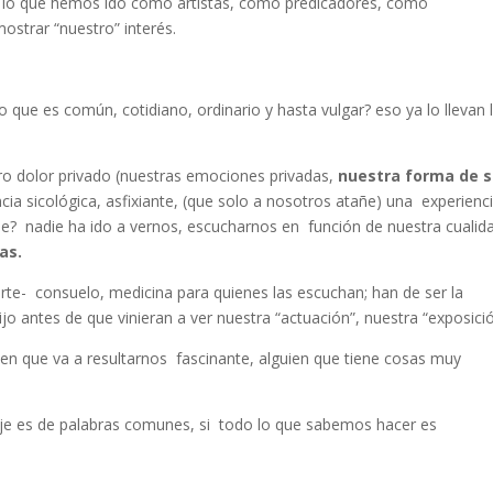
 a lo que hemos ido como artistas, como predicadores, como
ostrar “nuestro” interés.
que es común, cotidiano, ordinario y hasta vulgar? eso ya lo llevan 
tro dolor privado (nuestras emociones privadas,
nuestra forma de s
ncia sicológica, asfixiante, (que solo a nosotros atañe) una experienc
e? nadie ha ido a vernos, escucharnos en función de nuestra cualid
as.
arte- consuelo, medicina para quienes las escuchan; han de ser la
jo antes de que vinieran a ver nuestra “actuación”, nuestra “exposic
ien que va a resultarnos fascinante, alguien que tiene cosas muy
aje es de palabras comunes, si todo lo que sabemos hacer es