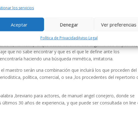
a ,una vez transfigurados, ya habiendo alcanzado un nivel
tionar los servicios
vencer a otros, actuar ante otros sino que tengan un despertar llen
Aceptar
Denegar
Ver preferencias
ialmente su capacidad de exposición verbal pública en cualquier idi
 un matiz diferenciador: así como el actor comulga y se alimenta de
Política de Privacidad
Aviso Legal
icardo iii, hamlet…) el que busca defender sus argumentos en público,
aje que no sabe encontrar y que es el que le define ante los
encontraría haciendo una búsqueda mimética, imitatoria.
or el maestro serán una combinación que incluirá los que proceden del
periodística, política, comercial, o sea ,los procedentes del repertorio 
.
a palabra ,breviario para actores, de manuel angel conejero, donde se
 los últimos 30 años de experiencia, y que puede ser consultada on line