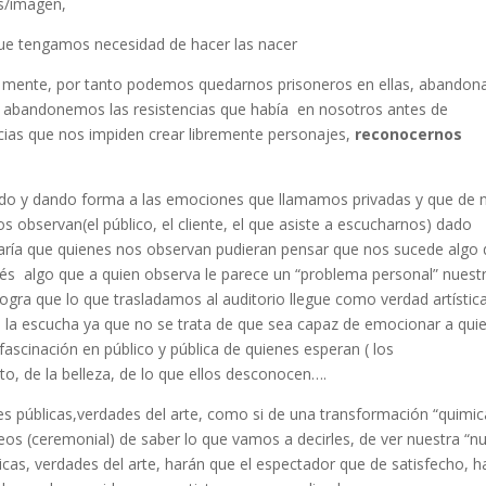
s/imagen,
que tengamos necesidad de hacer las nacer
a mente, por tanto podemos quedarnos prisoneros en ellas, abando
ue abandonemos las resistencias que había en nosotros antes de
ncias que nos impiden crear libremente personajes,
reconocernos
ndo y dando forma a las emociones que llamamos privadas y que de 
os observan(el público, el cliente, el que asiste a escucharnos) dado
 haría que quienes nos observan pudieran pensar que nos sucede algo
erés algo que a quien observa le parece un “problema personal” nuestr
logra que lo que trasladamos al auditorio llegue como verdad artístic
la escucha ya que no se trata de que sea capaz de emocionar a quie
a fascinación en público y pública de quienes esperan ( los
o, de la belleza, de lo que ellos desconocen….
s públicas,verdades del arte, como si de una transformación “quimic
eseos (ceremonial) de saber lo que vamos a decirles, de ver nuestra “n
as, verdades del arte, harán que el espectador que de satisfecho, h