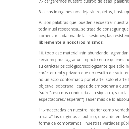
7.- cargaremos nuestro cuerpo de esas palabra
8.- esas imágenes nos dejarán repletos, hasta 
9.- son palabras que pueden secuestrar nuestr
toda inútil resistencia…se trata de conseguir q
comenzar cada una de las sesiones; las resiste
libremente a nosotros mismos
.
10. todo ese material irán abundando, agranda
servirían para lograr un impacto entre quienes n
su carácter psicológico/sicologizante que sólo
carácter real y privado que no resulta de su int
no un acto conformado por el arte. sólo el arte 
objetiva, soberana…capaz de emocionar a quien 
“sufre”. eso nos conduciría a la siquiatra, y no l
espectadores,”esperan”) saber más de lo absolut
11.-maceradas en nuestro interior como verdade
tratara” las dirigimos al público, que arde en d
forma de comortarnos….nuestras verdades públic