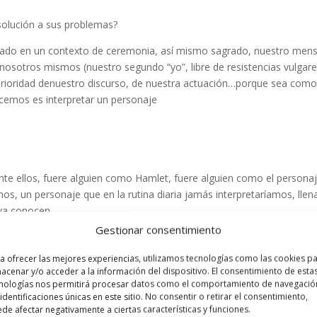
solución a sus problemas?
grado en un contexto de ceremonia, así mismo sagrado, nuestro men
nosotros mismos (nuestro segundo “yo”, libre de resistencias vulgare
erioridad denuestro discurso, de nuestra actuación…porque sea com
acemos es interpretar un personaje
e ellos, fuere alguien como Hamlet, fuere alguien como el persona
s, un personaje que en la rutina diaria jamás interpretaríamos, llen
 ya conocen.
Gestionar consentimiento
uce al candidato hasta que logra partiendo de la respiración ir
rbales que configuran los personajes, hasta el punto o momento que
a ofrecer las mejores experiencias, utilizamos tecnologías como las cookies p
n contacto de su interior con el texto, con el cuerpo- Los materiales
acenar y/o acceder a la información del dispositivo. El consentimiento de esta
nologías nos permitirá procesar datos como el comportamiento de navegació
ía, del teatro.
 identificaciones únicas en este sitio. No consentir o retirar el consentimiento,
de afectar negativamente a ciertas características y funciones.
rsión para alcanzar la serenidad-la misma que la anterior, con una so