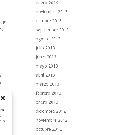
enero 2014
noviembre 2013
octubre 2013
saje
s,
septiembre 2013
o
agosto 2013
julio 2013
junio 2013
mayo 2013
abril 2013
je
a
marzo 2013
febrero 2013
enero 2013
 el
ara
diciembre 2012
s
noviembre 2012
n o
octubre 2012
la