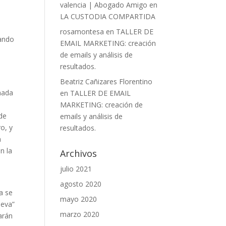
valencia | Abogado Amigo
en
LA CUSTODIA COMPARTIDA
rosamontesa
en
TALLER DE
nando
EMAIL MARKETING: creación
de emails y análisis de
resultados.
Beatriz Cañizares Florentino
nada
en
TALLER DE EMAIL
MARKETING: creación de
 de
emails y análisis de
o, y
resultados.
a
n la
Archivos
julio 2021
agosto 2020
a se
mayo 2020
ueva”
marzo 2020
arán