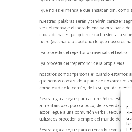
-que no es el mensaje que ansiaban oir , como 
nuestras palabras serán y tendrán carácter sa
será el mensaje elaborado ene sa otra parte de 
capaz de hacer que quien escucha sienta la sup
fuere (escenario o auditorio) lo que nosotros h
-ya proceda del repertorio universal del teatro
-ya proceda del “repertorio” de la propia vida
nosotros somos “personaje” cuando estamos ant
que hemos construido a partir de nosotros mismo
como está de lo común, de lo vulgar, de lo que
*estrategia a seguir para actores/el maestro ind
alimentándose, poco a poco, de las verdades ve
Par
actor llegue a una comunión verbal, textual, a u
alm
tec
utilizados proceden siempre del mundo de la poes
las
pue
*estrategia a seguir para quienes buscan la inme