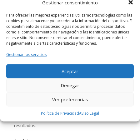
Gestionar consentimiento
#YoMeQuedoEnCasa
Para ofrecer las mejores experiencias, utilizamos tecnologías como las
Comentarios recientes
cookies para almacenar y/o acceder a la información del dispositivo. El
consentimiento de estas tecnologías nos permitirá procesar datos
TED, TEDxValencia y TEDxAdventures |
como el comportamiento de navegación o las identificaciones únicas
en este sitio. No consentir o retirar el consentimiento, puede afectar
CoworkingValencia
en
CURSO 5 STARS LEADERSHIP –
negativamente a ciertas características y funciones.
DESATATUPOTENCIAL – COWORKINGVALENCIA
TEDxValencia | CoworkingValencia
en
MEJORA TU
Gestionar los servicios
VOZ – TEDxADVENTURES en CoworkingValencia
Segunda conferencia ley custodia compartida en
Aceptar
valencia | Abogado Amigo
en
LA CUSTODIA
Denegar
COMPARTIDA
rosamontesa
en
TALLER DE EMAIL MARKETING:
Ver preferencias
creación de emails y análisis de resultados.
Beatriz Cañizares Florentino
en
TALLER DE EMAIL
Política de Privacidad
Aviso Legal
MARKETING: creación de emails y análisis de
resultados.