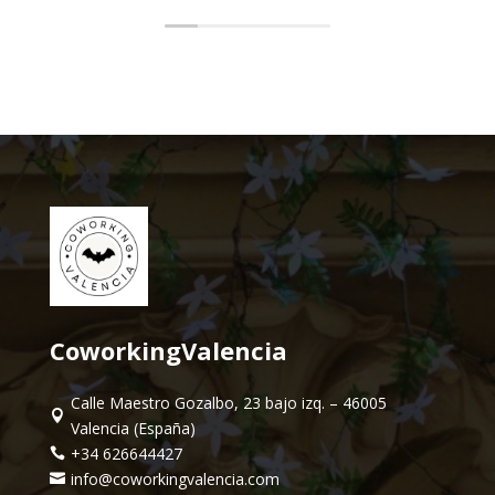
CoworkingValencia
Calle Maestro Gozalbo, 23 bajo izq. – 46005

Valencia (España)
+34 626644427

info@coworkingvalencia.com
