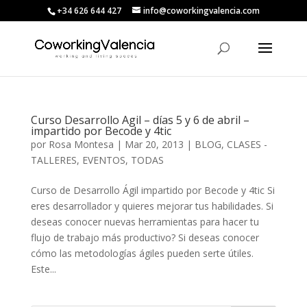
+34 626 644 427
info@coworkingvalencia.com
Curso Desarrollo Agil – días 5 y 6 de abril –
impartido por Becode y 4tic
por
Rosa Montesa
|
Mar 20, 2013
|
BLOG
,
CLASES -
TALLERES
,
EVENTOS
,
TODAS
Curso de Desarrollo Ágil impartido por Becode y 4tic Si
eres desarrollador y quieres mejorar tus habilidades. Si
deseas conocer nuevas herramientas para hacer tu
flujo de trabajo más productivo? Si deseas conocer
cómo las metodologías ágiles pueden serte útiles.
Este...