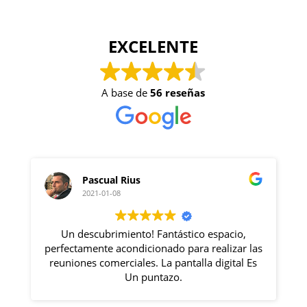
EXCELENTE
A base de
56 reseñas
Pascual Rius
Gabriel 
2021-01-08
2020-12-09
 descubrimiento! Fantástico espacio,
Excelente lu
ctamente acondicionado para realizar las
Rosa lo haces 
iones comerciales. La pantalla digital Es
se s
Un puntazo.