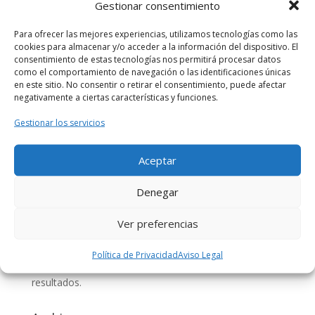
Gestionar consentimiento
#YoMeQuedoEnCasa
Para ofrecer las mejores experiencias, utilizamos tecnologías como las
Comentarios recientes
cookies para almacenar y/o acceder a la información del dispositivo. El
consentimiento de estas tecnologías nos permitirá procesar datos
TED, TEDxValencia y TEDxAdventures |
como el comportamiento de navegación o las identificaciones únicas
en este sitio. No consentir o retirar el consentimiento, puede afectar
CoworkingValencia
en
CURSO 5 STARS LEADERSHIP –
negativamente a ciertas características y funciones.
DESATATUPOTENCIAL – COWORKINGVALENCIA
TEDxValencia | CoworkingValencia
en
MEJORA TU
Gestionar los servicios
VOZ – TEDxADVENTURES en CoworkingValencia
Segunda conferencia ley custodia compartida en
Aceptar
valencia | Abogado Amigo
en
LA CUSTODIA
Denegar
COMPARTIDA
rosamontesa
en
TALLER DE EMAIL MARKETING:
Ver preferencias
creación de emails y análisis de resultados.
Beatriz Cañizares Florentino
en
TALLER DE EMAIL
Política de Privacidad
Aviso Legal
MARKETING: creación de emails y análisis de
resultados.