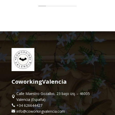
CoworkingValencia
Calle Maestro Gozalbo, 23 bajo izq. – 46005

Valencia (España)
+34 626644427

info@coworkingvalencia.com
