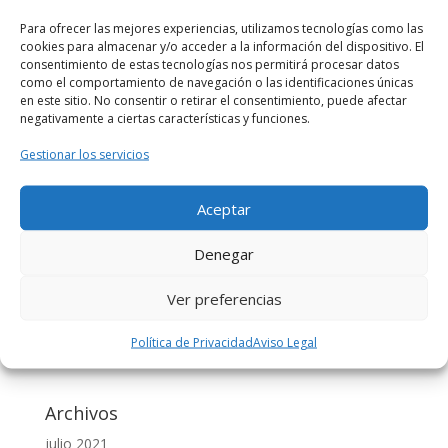
Comentarios recientes
Para ofrecer las mejores experiencias, utilizamos tecnologías como las
cookies para almacenar y/o acceder a la información del dispositivo. El
TED, TEDxValencia y TEDxAdventures |
consentimiento de estas tecnologías nos permitirá procesar datos
CoworkingValencia
en
CURSO 5 STARS LEADERSHIP –
como el comportamiento de navegación o las identificaciones únicas
en este sitio. No consentir o retirar el consentimiento, puede afectar
DESATATUPOTENCIAL – COWORKINGVALENCIA
negativamente a ciertas características y funciones.
TEDxValencia | CoworkingValencia
en
MEJORA TU
Gestionar los servicios
VOZ – TEDxADVENTURES en CoworkingValencia
Segunda conferencia ley custodia compartida en
Aceptar
valencia | Abogado Amigo
en
LA CUSTODIA
COMPARTIDA
Denegar
rosamontesa
en
TALLER DE EMAIL MARKETING:
creación de emails y análisis de resultados.
Ver preferencias
Beatriz Cañizares Florentino
en
TALLER DE EMAIL
MARKETING: creación de emails y análisis de
Política de Privacidad
Aviso Legal
resultados.
Archivos
julio 2021