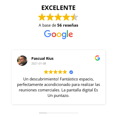
EXCELENTE
A base de
56 reseñas
l Rius
Gabriel Goldszier
08
2020-12-09
imiento! Fantástico espacio,
Excelente lugar con u
acondicionado para realizar las
Rosa lo haces todo impr
erciales. La pantalla digital Es
se siente m
Un puntazo.