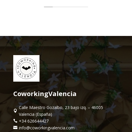
CoworkingValencia
Calle Maestro Gozalbo, 23 bajo izq. – 46005

Valencia (España)
+34 626644427

info@coworkingvalencia.com
