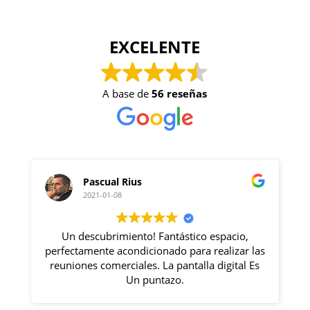
EXCELENTE
A base de
56 reseñas
Pascual Rius
Gabri
2021-01-08
2020-12
Un descubrimiento! Fantástico espacio,
Excelente 
fectamente acondicionado para realizar las
Rosa lo hace
uniones comerciales. La pantalla digital Es
s
Un puntazo.