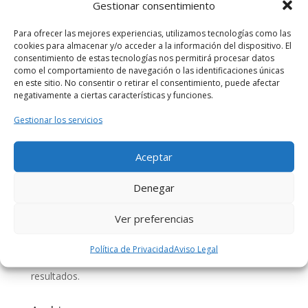
Gestionar consentimiento
#YoMeQuedoEnCasa
Para ofrecer las mejores experiencias, utilizamos tecnologías como las
Comentarios recientes
cookies para almacenar y/o acceder a la información del dispositivo. El
consentimiento de estas tecnologías nos permitirá procesar datos
TED, TEDxValencia y TEDxAdventures |
como el comportamiento de navegación o las identificaciones únicas
en este sitio. No consentir o retirar el consentimiento, puede afectar
CoworkingValencia
en
CURSO 5 STARS LEADERSHIP –
negativamente a ciertas características y funciones.
DESATATUPOTENCIAL – COWORKINGVALENCIA
TEDxValencia | CoworkingValencia
en
MEJORA TU
Gestionar los servicios
VOZ – TEDxADVENTURES en CoworkingValencia
Segunda conferencia ley custodia compartida en
Aceptar
valencia | Abogado Amigo
en
LA CUSTODIA
Denegar
COMPARTIDA
rosamontesa
en
TALLER DE EMAIL MARKETING:
Ver preferencias
creación de emails y análisis de resultados.
Beatriz Cañizares Florentino
en
TALLER DE EMAIL
Política de Privacidad
Aviso Legal
MARKETING: creación de emails y análisis de
resultados.