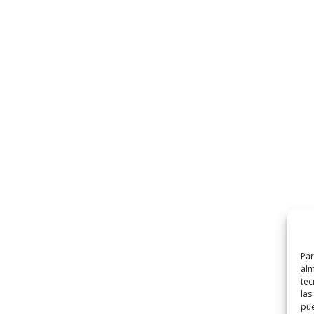
Par
alm
tec
las
pue