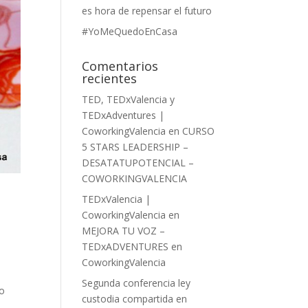
es hora de repensar el futuro
#YoMeQuedoEnCasa
Comentarios
recientes
TED, TEDxValencia y
TEDxAdventures |
CoworkingValencia
en
CURSO
5 STARS LEADERSHIP –
DESATATUPOTENCIAL –
COWORKINGVALENCIA
TEDxValencia |
CoworkingValencia
en
MEJORA TU VOZ –
TEDxADVENTURES en
CoworkingValencia
Segunda conferencia ley
co
custodia compartida en