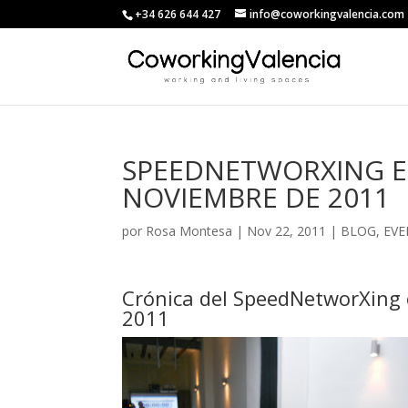
+34 626 644 427
info@coworkingvalencia.com
SPEEDNETWORXING E
NOVIEMBRE DE 2011
por
Rosa Montesa
|
Nov 22, 2011
|
BLOG
,
EV
Crónica del SpeedNetworXing 
2011