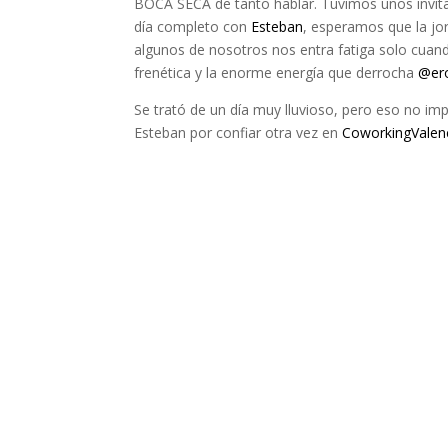
BOCA SECA de tanto hablar. Tuvimos unos invit
día completo con
Esteban
, esperamos que la jo
algunos de nosotros nos entra fatiga solo cuan
frenética y la enorme energía que derrocha
@er
Se trató de un día muy lluvioso, pero eso no impi
Esteban por confiar otra vez en
CoworkingValen