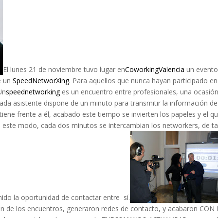
El lunes 21 de noviembre tuvo lugar en
CoworkingValencia
un event
de un
SpeedNetworXing
. Para aquellos que nunca hayan participado e
Un
speednetworking
es un encuentro entre profesionales, una ocasió
cada asistente dispone de un minuto para transmitir la información de
iene frente a él, acabado este tiempo se invierten los papeles y el q
 este modo, cada dos minutos se intercambian los networkers, de ta
do la oportunidad de contactar entre sí.
ron de los encuentros, generaron redes de contacto, y acabaron CON