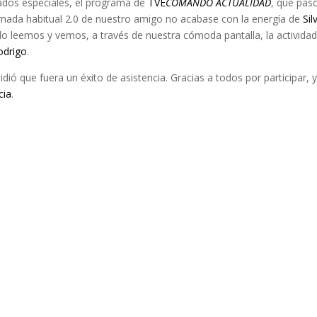
ados especiales, el programa de
TVE
COMANDO ACTUALIDAD
, que pas
rnada habitual 2.0 de nuestro amigo no acabase con la energía de
Sil
do leemos y vemos, a través de nuestra cómoda pantalla, la activida
odrigo
.
dió que fuera un éxito de asistencia. Gracias a todos por participar, y
cia
.