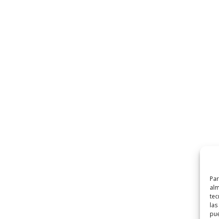
Par
alm
tec
las
pue