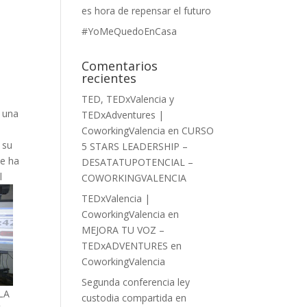
es hora de repensar el futuro
#YoMeQuedoEnCasa
Comentarios
recientes
o
TED, TEDxValencia y
n una
TEDxAdventures |
n
CoworkingValencia
en
CURSO
 su
5 STARS LEADERSHIP –
ue ha
DESATATUPOTENCIAL –
l
COWORKINGVALENCIA
TEDxValencia |
CoworkingValencia
en
MEJORA TU VOZ –
TEDxADVENTURES en
CoworkingValencia
Segunda conferencia ley
 LA
custodia compartida en