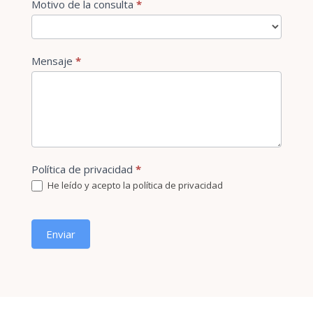
Motivo de la consulta
*
Motivo
Mensaje
*
de
la
consulta
Política de privacidad
*
He leído y acepto la política de privacidad
Enviar