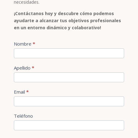
necesidades.
¡Contáctanos hoy y descubre cómo podemos
ayudarte a alcanzar tus objetivos profesionales
en un entorno dinámico y colaborativo!
Contact
Nombre
*
Si
Us
eres
humano,
deja
Apellido
*
este
campo
en
Email
*
blanco.
Teléfono