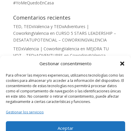
#YoMeQuedoEnCasa
Comentarios recientes
TED, TEDxValencia y TEDxAdventures |
CoworkingValencia
en
CURSO 5 STARS LEADERSHIP –
DESATATUPOTENCIAL – COWORKINGVALENCIA
TEDxValencia | CoworkingValencia
en
MEJORA TU
VOZ – TEDxADVENTURES en CoworkingValencia
Gestionar consentimiento
Segunda conferencia ley custodia compartida en
valencia | Abogado Amigo
en
LA CUSTODIA
Para ofrecer las mejores experiencias, utilizamos tecnologías como las
COMPARTIDA
cookies para almacenar y/o acceder a la información del dispositivo. El
consentimiento de estas tecnologías nos permitirá procesar datos
rosamontesa
en
TALLER DE EMAIL MARKETING:
como el comportamiento de navegación o las identificaciones únicas
creación de emails y análisis de resultados.
en este sitio. No consentir o retirar el consentimiento, puede afectar
negativamente a ciertas características y funciones.
Beatriz Cañizares Florentino
en
TALLER DE EMAIL
MARKETING: creación de emails y análisis de
Gestionar los servicios
resultados.
Aceptar
Archivos