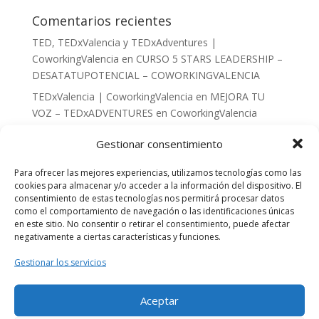
Comentarios recientes
TED, TEDxValencia y TEDxAdventures |
CoworkingValencia
en
CURSO 5 STARS LEADERSHIP –
DESATATUPOTENCIAL – COWORKINGVALENCIA
TEDxValencia | CoworkingValencia
en
MEJORA TU
VOZ – TEDxADVENTURES en CoworkingValencia
Segunda conferencia ley custodia compartida en
Gestionar consentimiento
valencia | Abogado Amigo
en
LA CUSTODIA
COMPARTIDA
Para ofrecer las mejores experiencias, utilizamos tecnologías como las
cookies para almacenar y/o acceder a la información del dispositivo. El
rosamontesa
en
TALLER DE EMAIL MARKETING:
consentimiento de estas tecnologías nos permitirá procesar datos
creación de emails y análisis de resultados.
como el comportamiento de navegación o las identificaciones únicas
en este sitio. No consentir o retirar el consentimiento, puede afectar
Beatriz Cañizares Florentino
en
TALLER DE EMAIL
negativamente a ciertas características y funciones.
MARKETING: creación de emails y análisis de
resultados.
Gestionar los servicios
Archivos
Aceptar
julio 2021