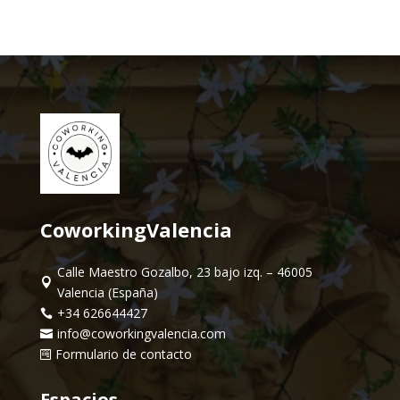
CoworkingValencia
Calle Maestro Gozalbo, 23 bajo izq. – 46005

Valencia (España)
+34 626644427

info@coworkingvalencia.com

Formulario de contacto

Espacios