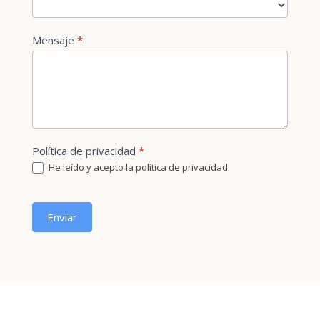
Motivo
Mensaje
*
de
la
consulta
Política de privacidad
*
He leído y acepto la política de privacidad
Enviar