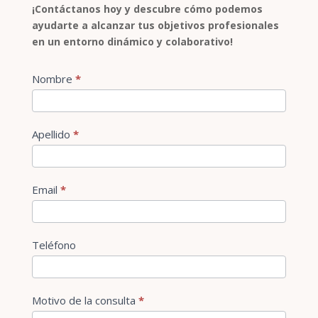
¡Contáctanos hoy y descubre cómo podemos
ayudarte a alcanzar tus objetivos profesionales
en un entorno dinámico y colaborativo!
Contact
Nombre
*
Si
Us
eres
humano,
deja
Apellido
*
este
campo
en
Email
*
blanco.
Teléfono
Motivo de la consulta
*