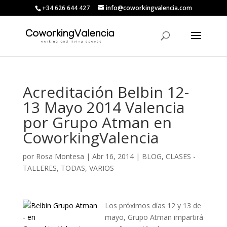
+34 626 644 427
info@coworkingvalencia.com
Acreditación Belbin 12-
13 Mayo 2014 Valencia
por Grupo Atman en
CoworkingValencia
por
Rosa Montesa
|
Abr 16, 2014
|
BLOG
,
CLASES -
TALLERES
,
TODAS
,
VARIOS
Los próximos días 12 y 13 de
mayo, Grupo Atman impartirá