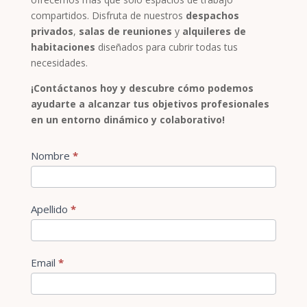
compartidos. Disfruta de nuestros
despachos
privados
,
salas de reuniones
y
alquileres de
habitaciones
diseñados para cubrir todas tus
necesidades.
¡Contáctanos hoy y descubre cómo podemos
ayudarte a alcanzar tus objetivos profesionales
en un entorno dinámico y colaborativo!
Contact
Nombre
*
Si
Us
eres
humano,
deja
Apellido
*
este
campo
en
Email
*
blanco.