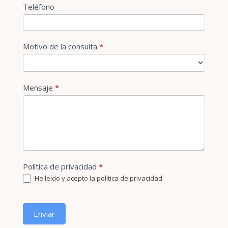
Teléfono
Motivo de la consulta
*
Motivo
Mensaje
*
de
la
consulta
Política de privacidad
*
He leído y acepto la política de privacidad
Enviar