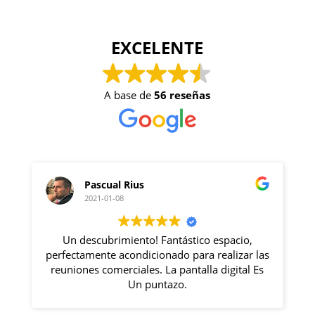
EXCELENTE
A base de
56 reseñas
ual Rius
Gabriel Goldszi
1-08
2020-12-09
rimiento! Fantástico espacio,
Excelente lugar con 
e acondicionado para realizar las
Rosa lo haces todo im
merciales. La pantalla digital Es
se siente 
Un puntazo.