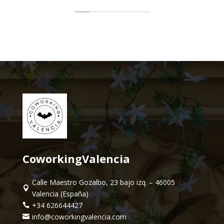
CoworkingValencia
Calle Maestro Gozalbo, 23 bajo izq. – 46005

Valencia (España)
+34 626644427

info@coworkingvalencia.com
