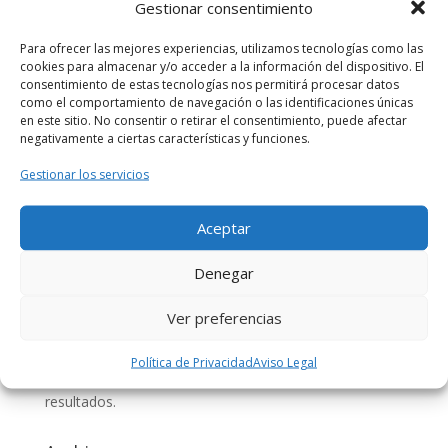
Gestionar consentimiento
#YoMeQuedoEnCasa
Para ofrecer las mejores experiencias, utilizamos tecnologías como las
Comentarios recientes
cookies para almacenar y/o acceder a la información del dispositivo. El
consentimiento de estas tecnologías nos permitirá procesar datos
TED, TEDxValencia y TEDxAdventures |
como el comportamiento de navegación o las identificaciones únicas
en este sitio. No consentir o retirar el consentimiento, puede afectar
CoworkingValencia
en
CURSO 5 STARS LEADERSHIP –
negativamente a ciertas características y funciones.
DESATATUPOTENCIAL – COWORKINGVALENCIA
TEDxValencia | CoworkingValencia
en
MEJORA TU
Gestionar los servicios
VOZ – TEDxADVENTURES en CoworkingValencia
Segunda conferencia ley custodia compartida en
Aceptar
valencia | Abogado Amigo
en
LA CUSTODIA
Denegar
COMPARTIDA
rosamontesa
en
TALLER DE EMAIL MARKETING:
Ver preferencias
creación de emails y análisis de resultados.
Beatriz Cañizares Florentino
en
TALLER DE EMAIL
Política de Privacidad
Aviso Legal
MARKETING: creación de emails y análisis de
resultados.