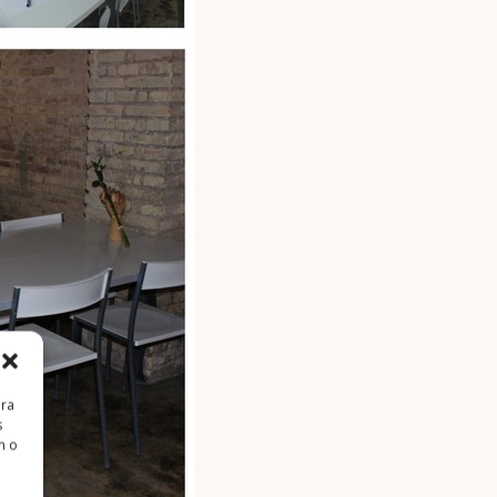
ara
s
n o