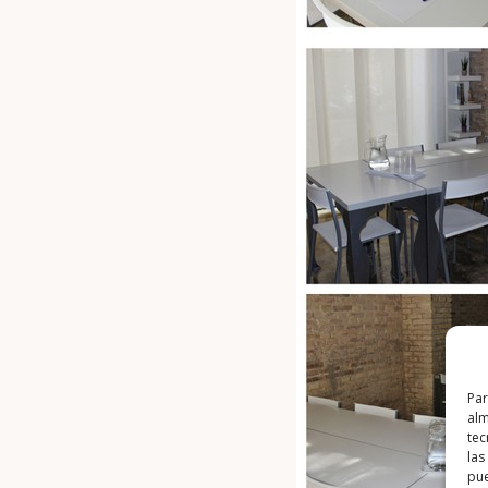
Par
alm
tec
las
pue